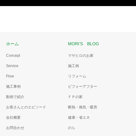
ホーム
MORI’S BLOG
Concept
マサヒロのお家
Service
施工例
Flow
リフォーム
施工事例
ビフォーアフター
動画で紹介
ＦＰの家
お客さんとのエピソード
断熱・換気・暖房
会社概要
健康・省エネ
お問合わせ
のら