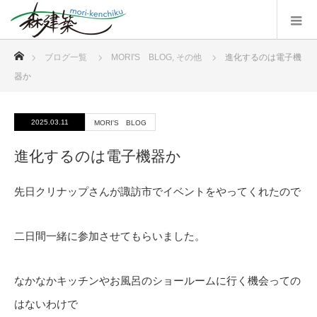
ホーム
ブログ一覧
MORI'S BLOG
,
その他
進化するのは電子機
器か
2025.03.11
MORI'S BLOG
進化するのは電子機器か
先日クリナップさんが諏訪市でイベントをやってくれたので
二日間一緒に参加させてもらいました。
なかなかキッチンやお風呂のショールームに行く機会っての
はないわけで