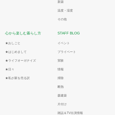
新築
温度・湿度
その他
心から楽しむ暮らし方
STAFF BLOG
★おしごと
イベント
★はじめまして
プライベート
★ライフオーガナイズ
実験
★日々
情報
★私が家を売る訳
掃除
断熱
森建築
片付け
雑誌＆TV出演情報