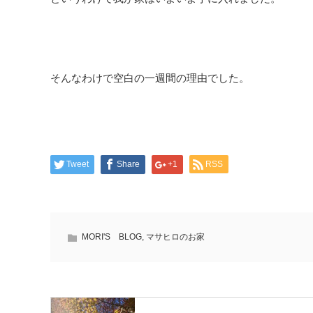
そんなわけで空白の一週間の理由でした。
Tweet
Share
+1
RSS
MORI'S BLOG
,
マサヒロのお家