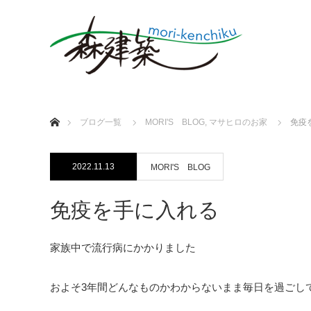
ホーム
ブログ一覧
MORI'S BLOG
,
マサヒロのお家
免疫
2022.11.13
MORI'S BLOG
免疫を手に入れる
家族中で流行病にかかりました
およそ3年間どんなものかわからないまま毎日を過ごし