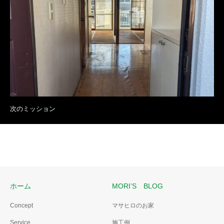
次のミッション
ホーム
MORI’S BLOG
Concept
マサヒロのお家
Service
施工例