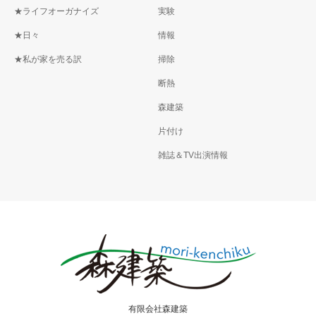
★ライフオーガナイズ
実験
★日々
情報
★私が家を売る訳
掃除
断熱
森建築
片付け
雑誌＆TV出演情報
有限会社森建築