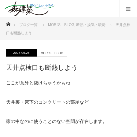
ホーム
ブログ一覧
MORI'S BLOG
,
断熱・換気・暖房
天井点検
口も断熱しよう
2026.05.26
MORI'S BLOG
天井点検口も断熱しよう
ここが意外と抜けちゃうかもね
天井裏・床下のコンクリートの部屋など
家の中なのに使うことのない空間が存在します。