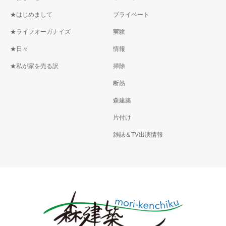
★はじめまして
プライベート
★ライフオーガナイズ
実験
★日々
情報
★私が家を売る訳
掃除
断熱
森建築
片付け
雑誌＆TV出演情報