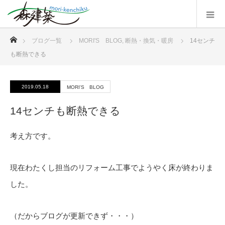
ホーム
ブログ一覧
MORI'S BLOG
,
断熱・換気・暖房
14センチ
も断熱できる
2019.05.18
MORI'S BLOG
14センチも断熱できる
考え方です。
現在わたくし担当のリフォーム工事でようやく床が終わりま
した。
（だからブログが更新できず・・・）