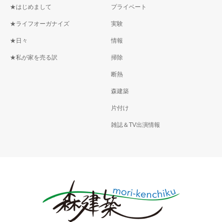
★はじめまして
プライベート
★ライフオーガナイズ
実験
★日々
情報
★私が家を売る訳
掃除
断熱
森建築
片付け
雑誌＆TV出演情報