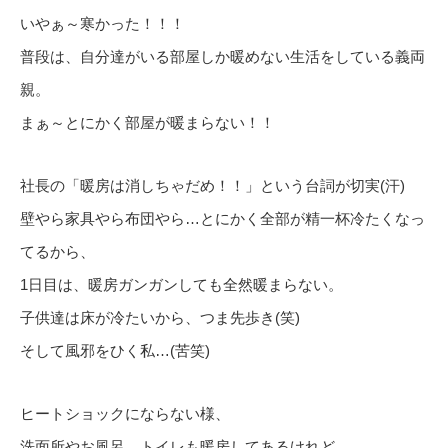
いやぁ～寒かった！！！
普段は、自分達がいる部屋しか暖めない生活をしている義両
親。
まぁ～とにかく部屋が暖まらない！！
社長の「暖房は消しちゃだめ！！」という台詞が切実(汗)
壁やら家具やら布団やら…とにかく全部が精一杯冷たくなっ
てるから、
1日目は、暖房ガンガンしても全然暖まらない。
子供達は床が冷たいから、つま先歩き(笑)
そして風邪をひく私…(苦笑)
ヒートショックにならない様、
洗面所やお風呂、トイレも暖房してあるけれど…