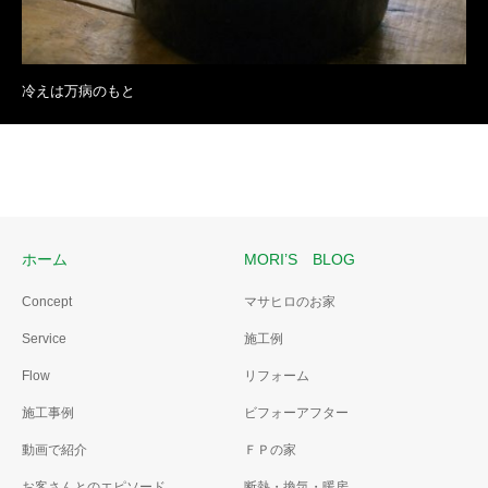
冷えは万病のもと
ホーム
MORI’S BLOG
Concept
マサヒロのお家
Service
施工例
Flow
リフォーム
施工事例
ビフォーアフター
動画で紹介
ＦＰの家
お客さんとのエピソード
断熱・換気・暖房