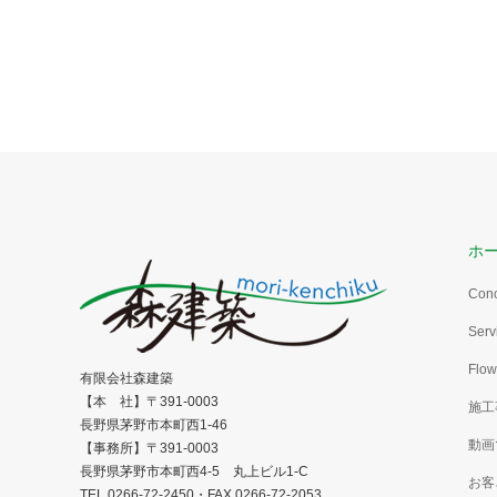
ホ
Con
Serv
Flow
有限会社森建築
【本 社】〒391-0003
施工
長野県茅野市本町西1-46
動画
【事務所】〒391-0003
長野県茅野市本町西4-5 丸上ビル1-C
お客
TEL.0266-72-2450・FAX.0266-72-2053