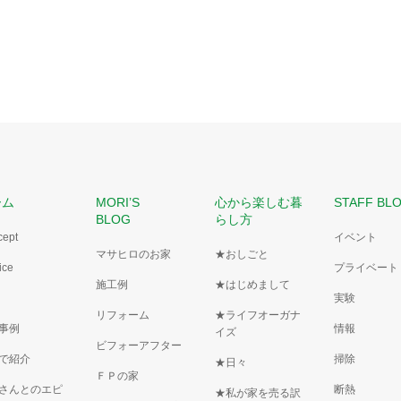
ーム
MORI’S
心から楽しむ暮
STAFF BL
BLOG
らし方
cept
イベント
マサヒロのお家
★おしごと
ice
プライベート
施工例
★はじめまして
実験
リフォーム
★ライフオーガナ
事例
情報
イズ
ビフォーアフター
で紹介
掃除
★日々
ＦＰの家
さんとのエピ
断熱
★私が家を売る訳