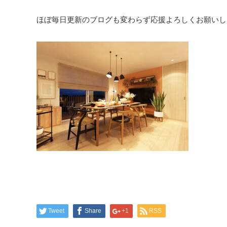
Tweet
Share
+1
RSS