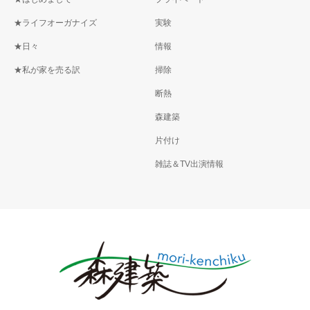
★ライフオーガナイズ
実験
★日々
情報
★私が家を売る訳
掃除
断熱
森建築
片付け
雑誌＆TV出演情報