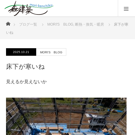
ホーム
ブログ一覧
MORI'S BLOG
,
断熱・換気・暖房
床下が寒
いね
2025.10.21
MORI'S BLOG
床下が寒いね
見えるか見えないか