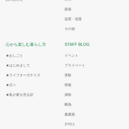
新築
温度・湿度
その他
心から楽しむ暮らし方
STAFF BLOG
★おしごと
イベント
★はじめまして
プライベート
★ライフオーガナイズ
実験
★日々
情報
★私が家を売る訳
掃除
断熱
森建築
片付け