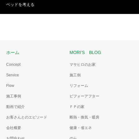
ベッドを考える
ホーム
MORI’S BLOG
Concept
マサヒロのお家
Service
施工例
Flow
リフォーム
施工事例
ビフォーアフター
動画で紹介
ＦＰの家
お客さんとのエピソード
断熱・換気・暖房
会社概要
健康・省エネ
お問合わせ
のら