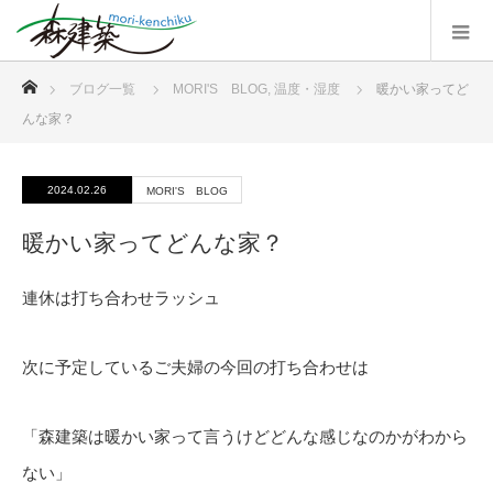
ホーム
ブログ一覧
MORI'S BLOG
,
温度・湿度
暖かい家ってど
んな家？
2024.02.26
MORI'S BLOG
暖かい家ってどんな家？
連休は打ち合わせラッシュ
次に予定しているご夫婦の今回の打ち合わせは
「森建築は暖かい家って言うけどどんな感じなのかがわから
ない」