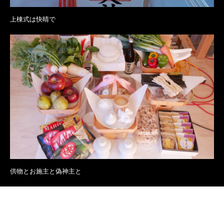
上棟式は快晴で
供物とお施主と偽神主と